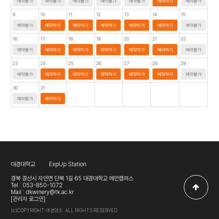
예약불가
예약불가
예약불가
예약불가
예약불가
예약하기
예약불가
9
10
11
12
13
14
15
예약불가
예약하기
예약하기
예약하기
예약하기
예약하기
예약불가
16
17
18
19
20
21
22
예약불가
예약하기
예약하기
예약하기
예약하기
예약하기
예약불가
23
24
25
26
27
28
29
예약불가
예약하기
예약하기
예약하기
예약하기
예약하기
예약불가
30
31
예약불가
예약하기
대경대학교
ExpUp Station
경북 경산시 자인면 단북 1길 65 대경대학교 메인캠퍼스
Tel : 053-850-1072
Mail : dkwinery@tk.ac.kr
[관리자 로그인]
(c)COPYRIGHT 대경양조. ALL RIGHTS RESERVED.