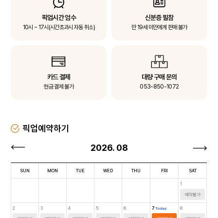
픽업시간 엄수
신분증 필참
10시 ~ 17시(시간초과시 자동 취소)
만 19세 미만에게 판매 불가
카드 결제
대량 구매 문의
현금 결제 불가
053-850-1072
픽업예약하기
2026. 08
SUN
MON
TUE
WED
THU
FRI
SAT
1
예약불가
2
3
4
5
6
7
8
Today