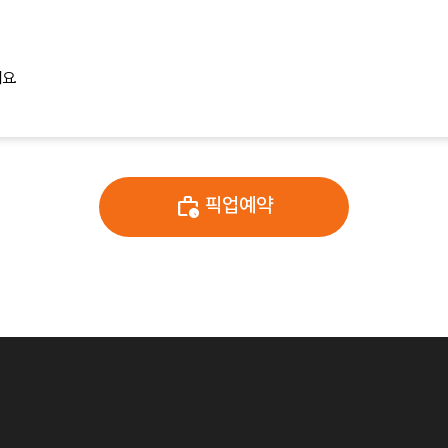
요.
work_history
픽업예약